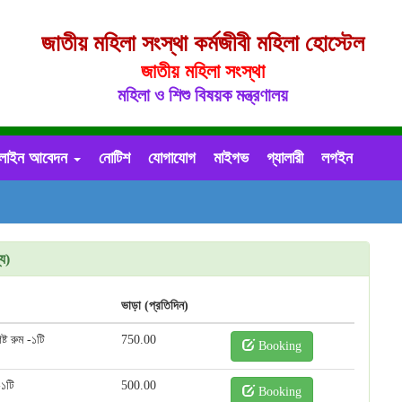
জাতীয় মহিলা সংস্থা কর্মজীবী মহিলা হোস্টেল
জাতীয় মহিলা সংস্থা
মহিলা ও শিশু বিষয়ক মন্ত্রণালয়
লাইন আবেদন
নোটিশ
যোগাযোগ
মাইগভ
গ্যালারী
লগইন
্য)
ভাড়া (প্রতিদিন)
্ট রুম -১টি
750.00
Booking
-১টি
500.00
Booking