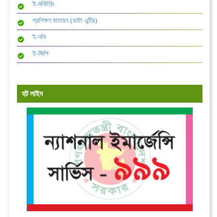
ই-মনিটরিং
প্রশিক্ষণ বাতায়ন (ডাটা এন্ট্রি)
ই-নথি
ই-জিপি
হট লাইন