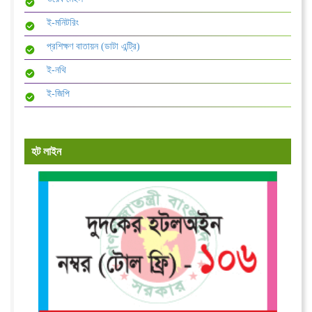
ই-মনিটরিং
প্রশিক্ষণ বাতায়ন (ডাটা এন্ট্রি)
ই-নথি
ই-জিপি
হট লাইন